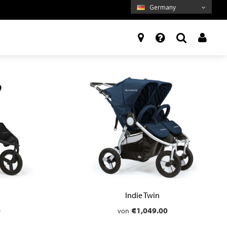
Germany
N
Indie Twin
0
€1,049.00
von